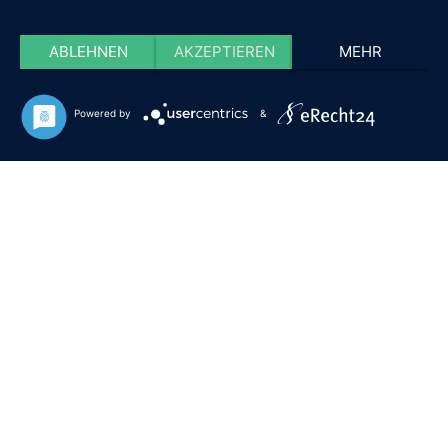
ABLEHNEN
AKZEPTIEREN
MEHR
Powered by
&