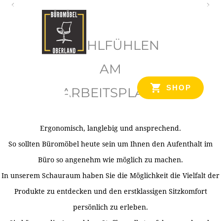
O
b
WOHLFÜHLEN
e
r
AM
l
SHOP
ARBEITSPLATZ
a
n
d
Ergonomisch, langlebig und ansprechend.
Ihr Spezialist für Büroausstattung im Tiroler Oberland
So sollten Büromöbel heute sein um Ihnen den Aufenthalt im
Büro so angenehm wie möglich zu machen.
In unserem Schauraum haben Sie die Möglichkeit die Vielfalt der
Produkte zu entdecken und den erstklassigen Sitzkomfort
persönlich zu erleben.