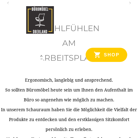
O
b
WOHLFÜHLEN
e
r
AM
l
SHOP
ARBEITSPLATZ
a
n
d
Ergonomisch, langlebig und ansprechend.
Ihr Spezialist für Büroausstattung im Tiroler Oberland
So sollten Büromöbel heute sein um Ihnen den Aufenthalt im
Büro so angenehm wie möglich zu machen.
In unserem Schauraum haben Sie die Möglichkeit die Vielfalt der
Produkte zu entdecken und den erstklassigen Sitzkomfort
persönlich zu erleben.