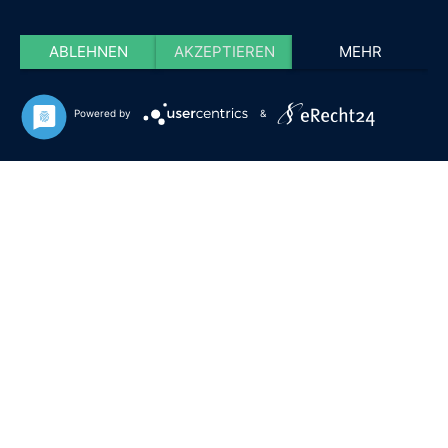
ABLEHNEN
AKZEPTIEREN
MEHR
Powered by
&