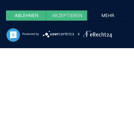
ABLEHNEN
AKZEPTIEREN
MEHR
Powered by
&