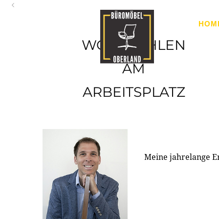
Oberland
HOM
Ihr Spezialist für Büroausstattung im Tiroler Oberland
WOHLFÜHLEN
AM
ARBEITSPLATZ
Meine jahrelange E