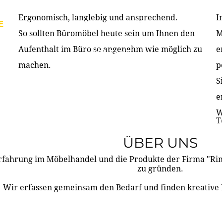
Ergonomisch, langlebig und ansprechend.
I
E
PRODUKTE
ÜBER UNS
PARTNER & REFERE
So sollten Büromöbel heute sein um Ihnen den
M
Aufenthalt im Büro so angenehm wie möglich zu
e
KONTAKT
machen.
p
S
e
W
T
ÜBER UNS
rfahrung im Möbelhandel und die Produkte der Firma "R
zu gründen.
Wir erfassen gemeinsam den Bedarf und finden kreative 