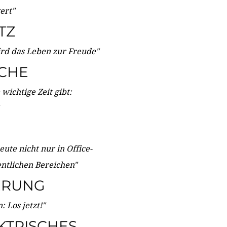
wert"
TZ
ird das Leben zur Freude"
ICHE
wichtige Zeit gibt:
ute nicht nur in Office-
entlichen Bereichen"
ERUNG
 Los jetzt!"
KTRISCHES