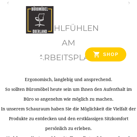
O
b
WOHLFÜHLEN
e
r
AM
l
SHOP
ARBEITSPLATZ
a
n
d
Ergonomisch, langlebig und ansprechend.
Ihr Spezialist für Büroausstattung im Tiroler Oberland
So sollten Büromöbel heute sein um Ihnen den Aufenthalt im
Büro so angenehm wie möglich zu machen.
In unserem Schauraum haben Sie die Möglichkeit die Vielfalt der
Produkte zu entdecken und den erstklassigen Sitzkomfort
persönlich zu erleben.