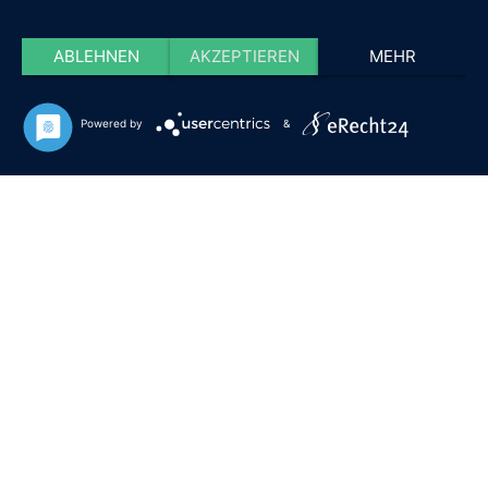
ABLEHNEN
AKZEPTIEREN
MEHR
Powered by
&