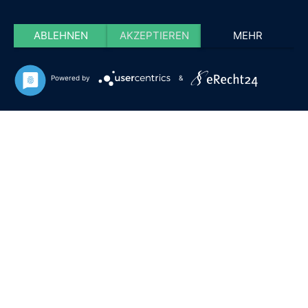
ABLEHNEN
AKZEPTIEREN
MEHR
Powered by
&