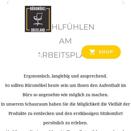
O
b
WOHLFÜHLEN
e
r
AM
l
SHOP
ARBEITSPLATZ
a
n
d
Ergonomisch, langlebig und ansprechend.
Ihr Spezialist für Büroausstattung im Tiroler Oberland
So sollten Büromöbel heute sein um Ihnen den Aufenthalt im
Büro so angenehm wie möglich zu machen.
In unserem Schauraum haben Sie die Möglichkeit die Vielfalt der
Produkte zu entdecken und den erstklassigen Sitzkomfort
persönlich zu erleben.