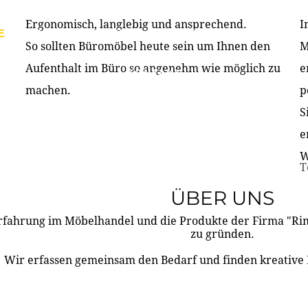
Ergonomisch, langlebig und ansprechend.
I
E
PRODUKTE
ÜBER UNS
PARTNER & REFERE
So sollten Büromöbel heute sein um Ihnen den
M
Aufenthalt im Büro so angenehm wie möglich zu
e
KONTAKT
machen.
p
S
e
W
T
ÜBER UNS
rfahrung im Möbelhandel und die Produkte der Firma "R
zu gründen.
Wir erfassen gemeinsam den Bedarf und finden kreative 