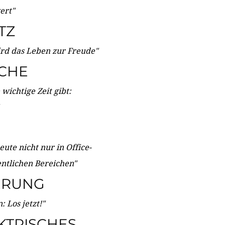
wert"
TZ
ird das Leben zur Freude"
ICHE
wichtige Zeit gibt:
ute nicht nur in Office-
entlichen Bereichen"
ERUNG
 Los jetzt!"
KTRISCHES