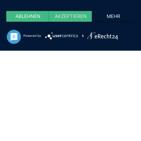
ABLEHNEN
AKZEPTIEREN
MEHR
Powered by
&