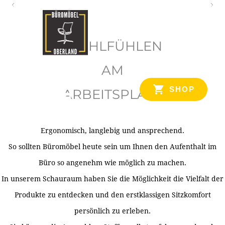
O
b
WOHLFÜHLEN
e
r
AM
l
SHOP
ARBEITSPLATZ
a
n
d
Ergonomisch, langlebig und ansprechend.
Ihr Spezialist für Büroausstattung im Tiroler Oberland
So sollten Büromöbel heute sein um Ihnen den Aufenthalt im
Büro so angenehm wie möglich zu machen.
In unserem Schauraum haben Sie die Möglichkeit die Vielfalt der
Produkte zu entdecken und den erstklassigen Sitzkomfort
persönlich zu erleben.