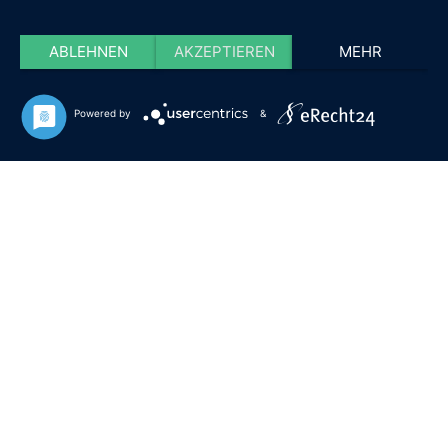
ABLEHNEN
AKZEPTIEREN
MEHR
Powered by
&