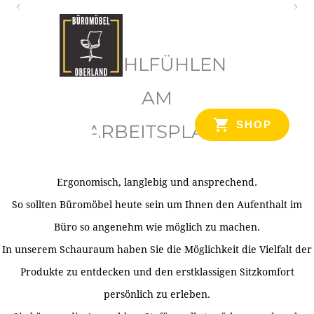
O
b
WOHLFÜHLEN
e
r
AM
l
SHOP
ARBEITSPLATZ
a
n
d
Ergonomisch, langlebig und ansprechend.
Ihr Spezialist für Büroausstattung im Tiroler Oberland
So sollten Büromöbel heute sein um Ihnen den Aufenthalt im
Büro so angenehm wie möglich zu machen.
In unserem Schauraum haben Sie die Möglichkeit die Vielfalt der
Produkte zu entdecken und den erstklassigen Sitzkomfort
persönlich zu erleben.