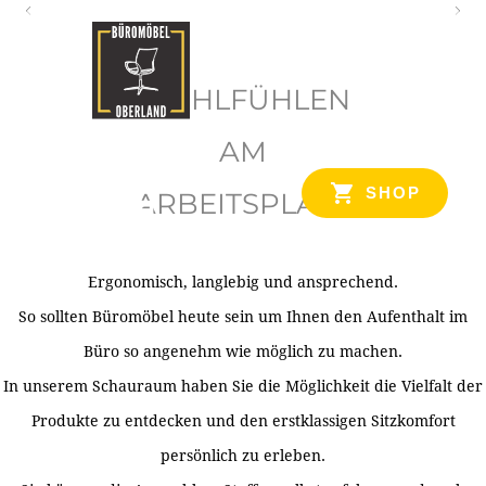
O
b
WOHLFÜHLEN
e
r
AM
l
SHOP
ARBEITSPLATZ
a
n
d
Ergonomisch, langlebig und ansprechend.
Ihr Spezialist für Büroausstattung im Tiroler Oberland
So sollten Büromöbel heute sein um Ihnen den Aufenthalt im
Büro so angenehm wie möglich zu machen.
In unserem Schauraum haben Sie die Möglichkeit die Vielfalt der
Produkte zu entdecken und den erstklassigen Sitzkomfort
persönlich zu erleben.