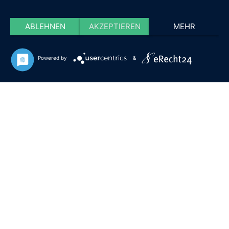
ABLEHNEN
AKZEPTIEREN
MEHR
Powered by
&