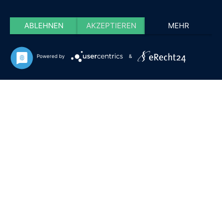
ABLEHNEN
AKZEPTIEREN
MEHR
Powered by
&