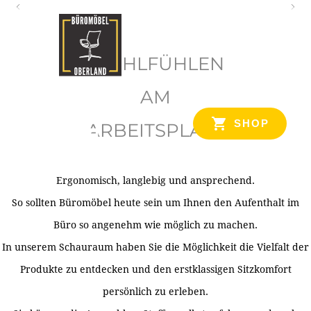
O
b
WOHLFÜHLEN
e
r
AM
l
SHOP
ARBEITSPLATZ
a
n
d
Ergonomisch, langlebig und ansprechend.
Ihr Spezialist für Büroausstattung im Tiroler Oberland
So sollten Büromöbel heute sein um Ihnen den Aufenthalt im
Büro so angenehm wie möglich zu machen.
In unserem Schauraum haben Sie die Möglichkeit die Vielfalt der
Produkte zu entdecken und den erstklassigen Sitzkomfort
persönlich zu erleben.