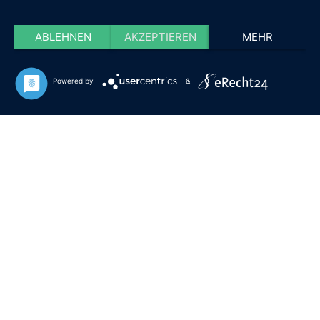
ABLEHNEN
AKZEPTIEREN
MEHR
Powered by
&