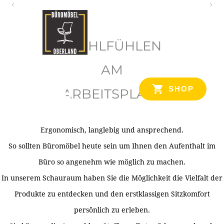
O
b
WOHLFÜHLEN
e
r
AM
l
SHOP
ARBEITSPLATZ
a
n
d
Ergonomisch, langlebig und ansprechend.
Ihr Spezialist für Büroausstattung im Tiroler Oberland
So sollten Büromöbel heute sein um Ihnen den Aufenthalt im
Büro so angenehm wie möglich zu machen.
In unserem Schauraum haben Sie die Möglichkeit die Vielfalt der
Produkte zu entdecken und den erstklassigen Sitzkomfort
persönlich zu erleben.