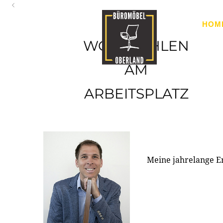
Oberland
HOM
Ihr Spezialist für Büroausstattung im Tiroler Oberland
WOHLFÜHLEN
AM
ARBEITSPLATZ
Meine jahrelange E