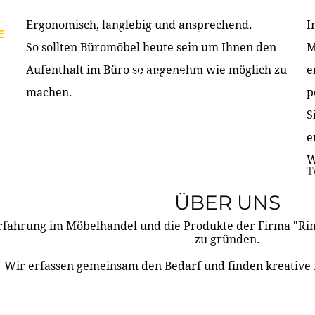
Ergonomisch, langlebig und ansprechend.
I
E
PRODUKTE
ÜBER UNS
PARTNER & REFERE
So sollten Büromöbel heute sein um Ihnen den
M
Aufenthalt im Büro so angenehm wie möglich zu
e
KONTAKT
machen.
p
S
e
W
T
ÜBER UNS
rfahrung im Möbelhandel und die Produkte der Firma "R
zu gründen.
Wir erfassen gemeinsam den Bedarf und finden kreative 