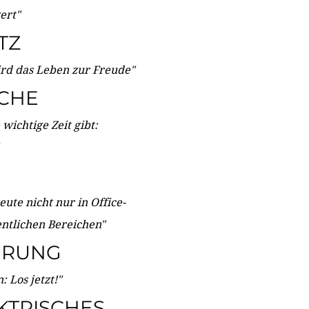
wert"
TZ
ird das Leben zur Freude"
ICHE
wichtige Zeit gibt:
ute nicht nur in Office-
entlichen Bereichen"
ERUNG
 Los jetzt!"
KTRISCHES