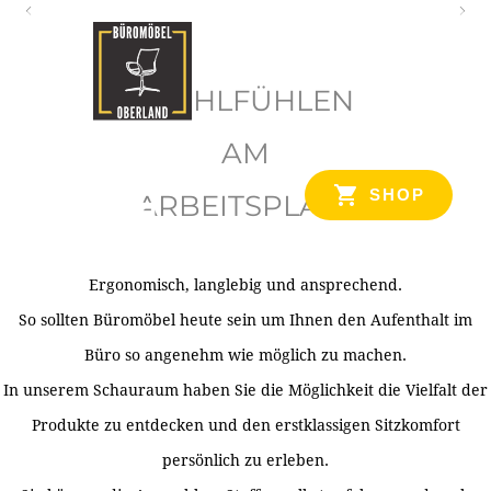
O
b
WOHLFÜHLEN
e
r
AM
l
SHOP
ARBEITSPLATZ
a
n
d
Ergonomisch, langlebig und ansprechend.
Ihr Spezialist für Büroausstattung im Tiroler Oberland
So sollten Büromöbel heute sein um Ihnen den Aufenthalt im
Büro so angenehm wie möglich zu machen.
In unserem Schauraum haben Sie die Möglichkeit die Vielfalt der
Produkte zu entdecken und den erstklassigen Sitzkomfort
persönlich zu erleben.