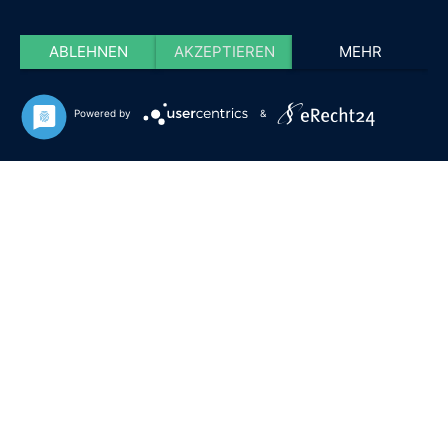
ABLEHNEN
AKZEPTIEREN
MEHR
Powered by
&