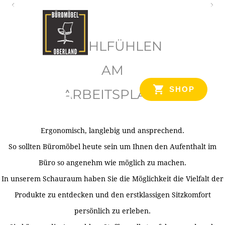
O
b
WOHLFÜHLEN
e
r
AM
l
SHOP
ARBEITSPLATZ
a
n
d
Ergonomisch, langlebig und ansprechend.
Ihr Spezialist für Büroausstattung im Tiroler Oberland
So sollten Büromöbel heute sein um Ihnen den Aufenthalt im
Büro so angenehm wie möglich zu machen.
In unserem Schauraum haben Sie die Möglichkeit die Vielfalt der
Produkte zu entdecken und den erstklassigen Sitzkomfort
persönlich zu erleben.