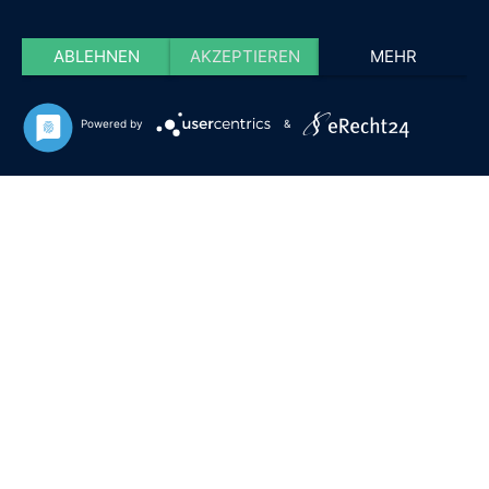
ABLEHNEN
AKZEPTIEREN
MEHR
Powered by
&