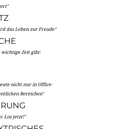
wert"
TZ
ird das Leben zur Freude"
ICHE
wichtige Zeit gibt:
ute nicht nur in Office-
entlichen Bereichen"
ERUNG
 Los jetzt!"
KTRISCHES