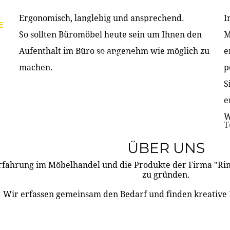
Ergonomisch, langlebig und ansprechend.
I
E
PRODUKTE
ÜBER UNS
PARTNER & REFERE
So sollten Büromöbel heute sein um Ihnen den
M
Aufenthalt im Büro so angenehm wie möglich zu
e
KONTAKT
machen.
p
S
e
W
T
ÜBER UNS
rfahrung im Möbelhandel und die Produkte der Firma "R
zu gründen.
Wir erfassen gemeinsam den Bedarf und finden kreative 