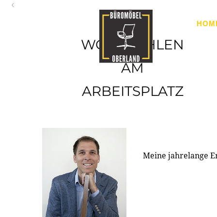
Oberland
HOM
Ihr Spezialist für Büroausstattung im Tiroler Oberland
WOHLFÜHLEN
AM
ARBEITSPLATZ
Meine jahrelange E