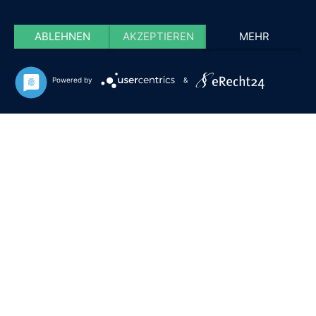
ABLEHNEN
AKZEPTIEREN
MEHR
Powered by
&