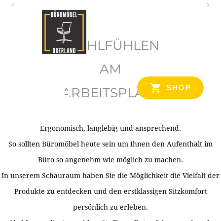
O
b
WOHLFÜHLEN
e
r
AM
l
SHOP
ARBEITSPLATZ
a
n
d
Ergonomisch, langlebig und ansprechend.
Ihr Spezialist für Büroausstattung im Tiroler Oberland
So sollten Büromöbel heute sein um Ihnen den Aufenthalt im
Büro so angenehm wie möglich zu machen.
In unserem Schauraum haben Sie die Möglichkeit die Vielfalt der
Produkte zu entdecken und den erstklassigen Sitzkomfort
persönlich zu erleben.