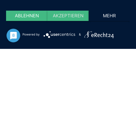
ABLEHNEN
AKZEPTIEREN
MEHR
Powered by
&