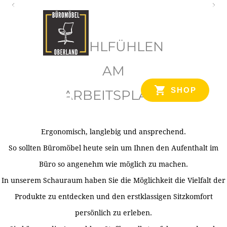
O
b
WOHLFÜHLEN
e
r
AM
l
SHOP
ARBEITSPLATZ
a
n
d
Ergonomisch, langlebig und ansprechend.
Ihr Spezialist für Büroausstattung im Tiroler Oberland
So sollten Büromöbel heute sein um Ihnen den Aufenthalt im
Büro so angenehm wie möglich zu machen.
In unserem Schauraum haben Sie die Möglichkeit die Vielfalt der
Produkte zu entdecken und den erstklassigen Sitzkomfort
persönlich zu erleben.