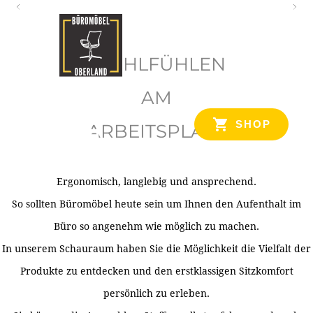
O
b
WOHLFÜHLEN
e
r
AM
l
SHOP
ARBEITSPLATZ
a
n
d
Ergonomisch, langlebig und ansprechend.
Ihr Spezialist für Büroausstattung im Tiroler Oberland
So sollten Büromöbel heute sein um Ihnen den Aufenthalt im
Büro so angenehm wie möglich zu machen.
In unserem Schauraum haben Sie die Möglichkeit die Vielfalt der
Produkte zu entdecken und den erstklassigen Sitzkomfort
persönlich zu erleben.