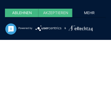
ABLEHNEN
AKZEPTIEREN
MEHR
Powered by
&