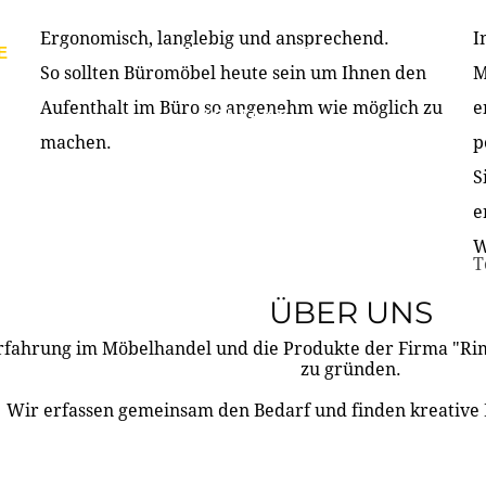
Ergonomisch, langlebig und ansprechend.
I
E
PRODUKTE
ÜBER UNS
PARTNER & REFERE
So sollten Büromöbel heute sein um Ihnen den
M
Aufenthalt im Büro so angenehm wie möglich zu
e
KONTAKT
machen.
p
S
e
W
T
ÜBER UNS
rfahrung im Möbelhandel und die Produkte der Firma "R
zu gründen.
Wir erfassen gemeinsam den Bedarf und finden kreative 