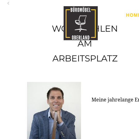
Oberland
HOM
Ihr Spezialist für Büroausstattung im Tiroler Oberland
WOHLFÜHLEN
AM
ARBEITSPLATZ
Meine jahrelange E