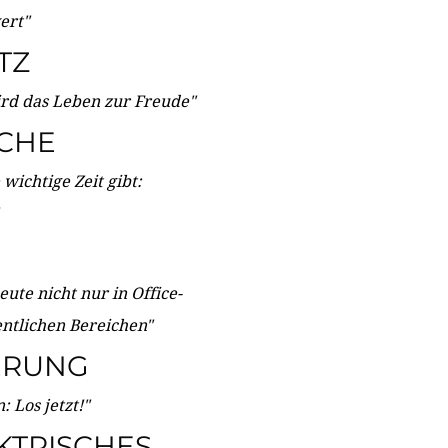
wert"
TZ
ird das Leben zur Freude"
ICHE
wichtige Zeit gibt:
ute nicht nur in Office-
entlichen Bereichen"
ERUNG
 Los jetzt!"
KTRISCHES