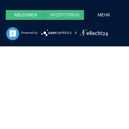
ABLEHNEN
AKZEPTIEREN
MEHR
Powered by
&