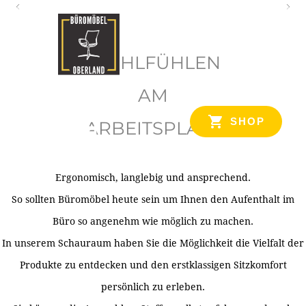
O
b
WOHLFÜHLEN
e
r
AM
l
SHOP
ARBEITSPLATZ
a
n
d
Ergonomisch, langlebig und ansprechend.
Ihr Spezialist für Büroausstattung im Tiroler Oberland
So sollten Büromöbel heute sein um Ihnen den Aufenthalt im
Büro so angenehm wie möglich zu machen.
In unserem Schauraum haben Sie die Möglichkeit die Vielfalt der
Produkte zu entdecken und den erstklassigen Sitzkomfort
persönlich zu erleben.