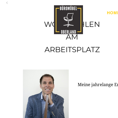
Oberland
HOM
Ihr Spezialist für Büroausstattung im Tiroler Oberland
WOHLFÜHLEN
AM
ARBEITSPLATZ
Meine jahrelange E