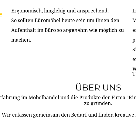
Ergonomisch, langlebig und ansprechend.
I
E
PRODUKTE
ÜBER UNS
PARTNER & REFERE
So sollten Büromöbel heute sein um Ihnen den
M
Aufenthalt im Büro so angenehm wie möglich zu
e
KONTAKT
machen.
p
S
e
W
T
ÜBER UNS
rfahrung im Möbelhandel und die Produkte der Firma "R
zu gründen.
Wir erfassen gemeinsam den Bedarf und finden kreative 