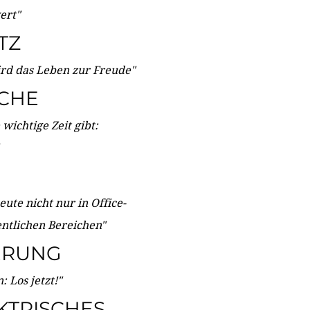
wert"
TZ
ird das Leben zur Freude"
ICHE
wichtige Zeit gibt:
ute nicht nur in Office-
entlichen Bereichen"
ERUNG
 Los jetzt!"
KTRISCHES