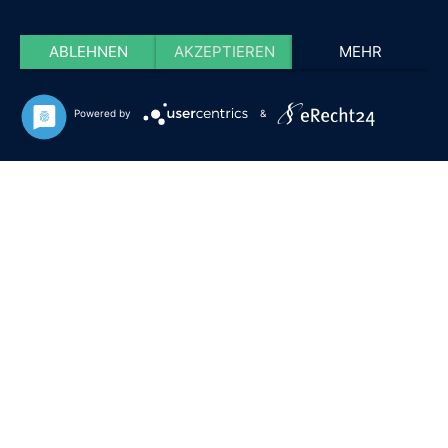
ABLEHNEN
AKZEPTIEREN
MEHR
Powered by
&