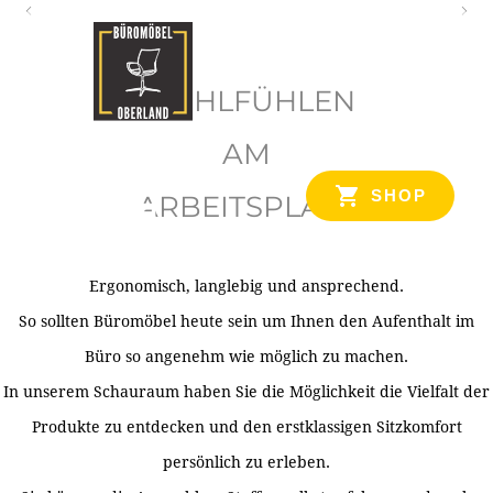
O
b
WOHLFÜHLEN
e
r
AM
l
SHOP
ARBEITSPLATZ
a
n
d
Ergonomisch, langlebig und ansprechend.
Ihr Spezialist für Büroausstattung im Tiroler Oberland
So sollten Büromöbel heute sein um Ihnen den Aufenthalt im
Büro so angenehm wie möglich zu machen.
In unserem Schauraum haben Sie die Möglichkeit die Vielfalt der
Produkte zu entdecken und den erstklassigen Sitzkomfort
persönlich zu erleben.