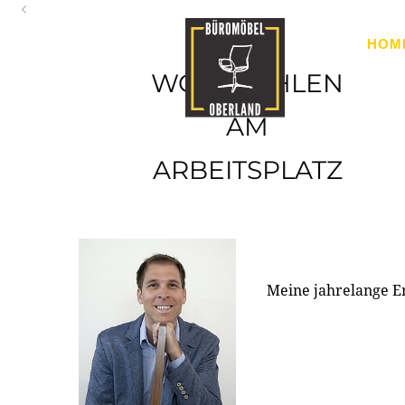
Oberland
HOM
Ihr Spezialist für Büroausstattung im Tiroler Oberland
WOHLFÜHLEN
AM
ARBEITSPLATZ
Meine jahrelange E