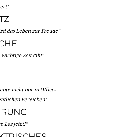
wert"
TZ
ird das Leben zur Freude"
ICHE
wichtige Zeit gibt:
ute nicht nur in Office-
entlichen Bereichen"
ERUNG
 Los jetzt!"
KTRISCHES