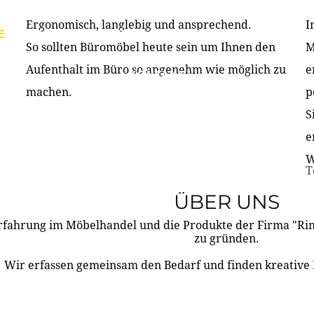
Ergonomisch, langlebig und ansprechend.
I
E
PRODUKTE
ÜBER UNS
PARTNER & REFERE
So sollten Büromöbel heute sein um Ihnen den
M
Aufenthalt im Büro so angenehm wie möglich zu
e
KONTAKT
machen.
p
S
e
W
T
ÜBER UNS
rfahrung im Möbelhandel und die Produkte der Firma "R
zu gründen.
Wir erfassen gemeinsam den Bedarf und finden kreative 