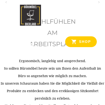
O
b
WOHLFÜHLEN
e
r
AM
l
SHOP
ARBEITSPLATZ
a
n
d
Ergonomisch, langlebig und ansprechend.
Ihr Spezialist für Büroausstattung im Tiroler Oberland
So sollten Büromöbel heute sein um Ihnen den Aufenthalt im
Büro so angenehm wie möglich zu machen.
In unserem Schauraum haben Sie die Möglichkeit die Vielfalt der
Produkte zu entdecken und den erstklassigen Sitzkomfort
persönlich zu erleben.