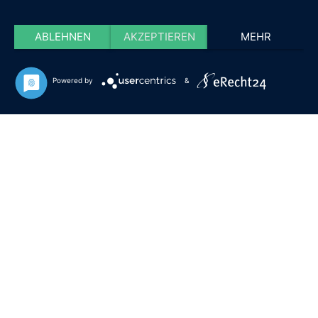
ABLEHNEN
AKZEPTIEREN
MEHR
Powered by
&