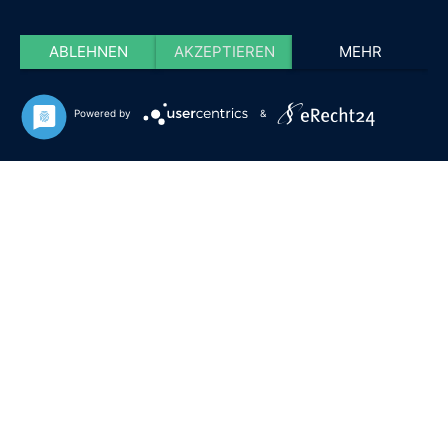
ABLEHNEN
AKZEPTIEREN
MEHR
Powered by
&