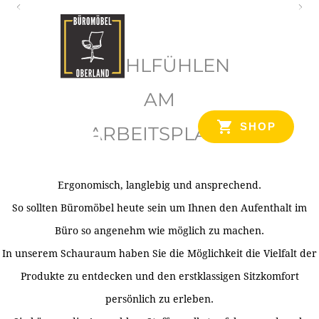
O
b
WOHLFÜHLEN
e
r
AM
l
SHOP
ARBEITSPLATZ
a
n
d
Ergonomisch, langlebig und ansprechend.
Ihr Spezialist für Büroausstattung im Tiroler Oberland
So sollten Büromöbel heute sein um Ihnen den Aufenthalt im
Büro so angenehm wie möglich zu machen.
In unserem Schauraum haben Sie die Möglichkeit die Vielfalt der
Produkte zu entdecken und den erstklassigen Sitzkomfort
persönlich zu erleben.