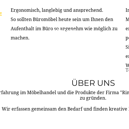
Ergonomisch, langlebig und ansprechend.
I
E
PRODUKTE
ÜBER UNS
PARTNER & REFERE
So sollten Büromöbel heute sein um Ihnen den
M
Aufenthalt im Büro so angenehm wie möglich zu
e
KONTAKT
machen.
p
S
e
W
T
ÜBER UNS
rfahrung im Möbelhandel und die Produkte der Firma "R
zu gründen.
Wir erfassen gemeinsam den Bedarf und finden kreative 