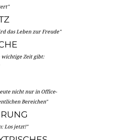
wert"
TZ
ird das Leben zur Freude"
ICHE
wichtige Zeit gibt:
ute nicht nur in Office-
entlichen Bereichen"
ERUNG
 Los jetzt!"
KTRISCHES