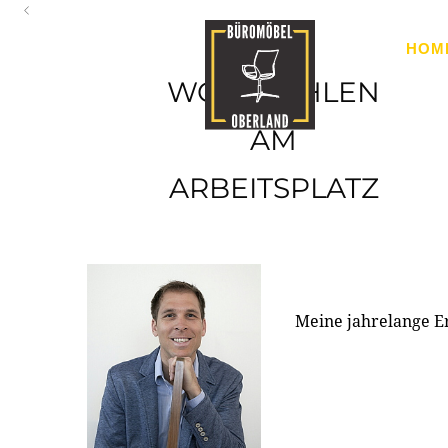
Oberland
HOM
Ihr Spezialist für Büroausstattung im Tiroler Oberland
WOHLFÜHLEN
AM
ARBEITSPLATZ
Meine jahrelange E