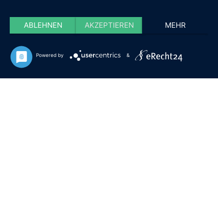
ABLEHNEN
AKZEPTIEREN
MEHR
Powered by
&