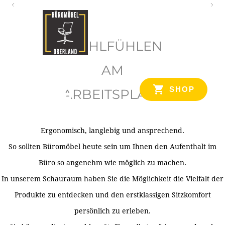
O
b
WOHLFÜHLEN
e
r
AM
l
SHOP
ARBEITSPLATZ
a
n
d
Ergonomisch, langlebig und ansprechend.
Ihr Spezialist für Büroausstattung im Tiroler Oberland
So sollten Büromöbel heute sein um Ihnen den Aufenthalt im
Büro so angenehm wie möglich zu machen.
In unserem Schauraum haben Sie die Möglichkeit die Vielfalt der
Produkte zu entdecken und den erstklassigen Sitzkomfort
persönlich zu erleben.