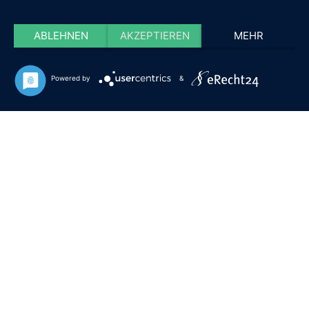
ABLEHNEN
AKZEPTIEREN
MEHR
Powered by
&