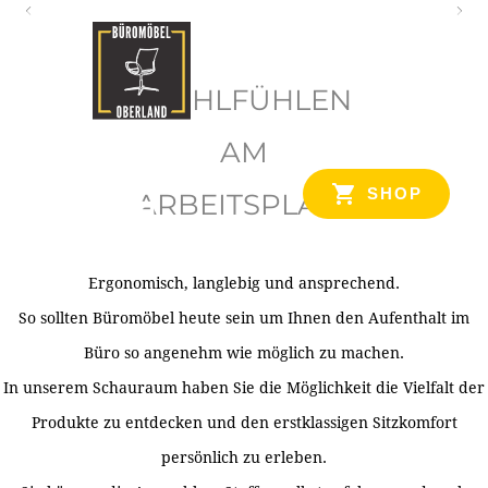
O
b
WOHLFÜHLEN
e
r
AM
l
SHOP
ARBEITSPLATZ
a
n
d
Ergonomisch, langlebig und ansprechend.
Ihr Spezialist für Büroausstattung im Tiroler Oberland
So sollten Büromöbel heute sein um Ihnen den Aufenthalt im
Büro so angenehm wie möglich zu machen.
In unserem Schauraum haben Sie die Möglichkeit die Vielfalt der
Produkte zu entdecken und den erstklassigen Sitzkomfort
persönlich zu erleben.