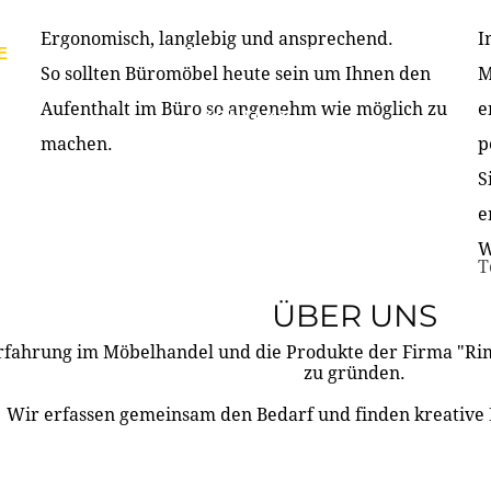
Ergonomisch, langlebig und ansprechend.
I
E
PRODUKTE
ÜBER UNS
PARTNER & REFERE
So sollten Büromöbel heute sein um Ihnen den
M
Aufenthalt im Büro so angenehm wie möglich zu
e
KONTAKT
machen.
p
S
e
W
T
ÜBER UNS
rfahrung im Möbelhandel und die Produkte der Firma "R
zu gründen.
Wir erfassen gemeinsam den Bedarf und finden kreative 