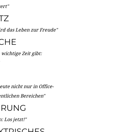
wert"
TZ
ird das Leben zur Freude"
ICHE
wichtige Zeit gibt:
ute nicht nur in Office-
entlichen Bereichen"
ERUNG
 Los jetzt!"
KTRISCHES