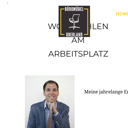
Oberland
HOM
Ihr Spezialist für Büroausstattung im Tiroler Oberland
WOHLFÜHLEN
AM
ARBEITSPLATZ
Meine jahrelange E