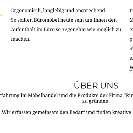
Ergonomisch, langlebig und ansprechend.
I
E
PRODUKTE
ÜBER UNS
PARTNER & REFERE
So sollten Büromöbel heute sein um Ihnen den
M
Aufenthalt im Büro so angenehm wie möglich zu
e
KONTAKT
machen.
p
S
e
W
T
ÜBER UNS
rfahrung im Möbelhandel und die Produkte der Firma "R
zu gründen.
Wir erfassen gemeinsam den Bedarf und finden kreative 