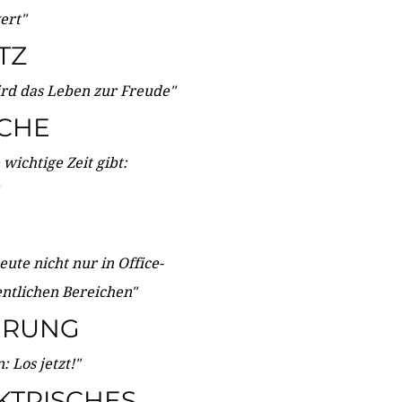
wert"
TZ
ird das Leben zur Freude"
ICHE
wichtige Zeit gibt:
ute nicht nur in Office-
entlichen Bereichen"
ERUNG
 Los jetzt!"
KTRISCHES