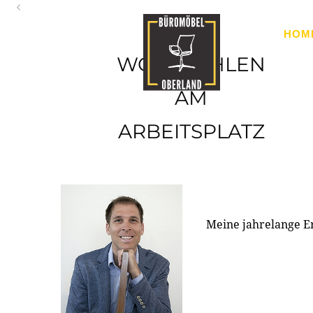
Oberland
HOM
Ihr Spezialist für Büroausstattung im Tiroler Oberland
WOHLFÜHLEN
AM
ARBEITSPLATZ
Meine jahrelange E