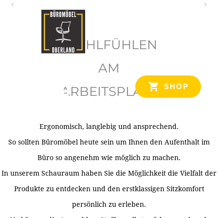
O
b
WOHLFÜHLEN
e
r
AM
l
SHOP
ARBEITSPLATZ
a
n
d
Ergonomisch, langlebig und ansprechend.
Ihr Spezialist für Büroausstattung im Tiroler Oberland
So sollten Büromöbel heute sein um Ihnen den Aufenthalt im
Büro so angenehm wie möglich zu machen.
In unserem Schauraum haben Sie die Möglichkeit die Vielfalt der
Produkte zu entdecken und den erstklassigen Sitzkomfort
persönlich zu erleben.