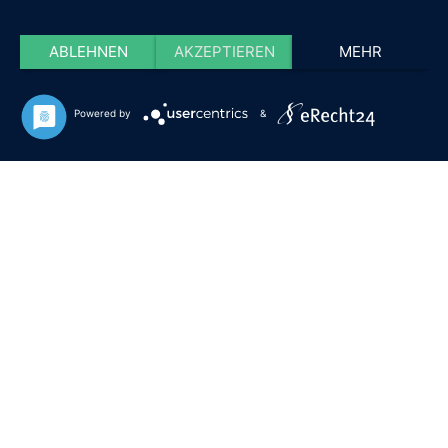
ABLEHNEN
AKZEPTIEREN
MEHR
Powered by
&