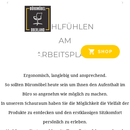
O
b
WOHLFÜHLEN
e
r
AM
l
SHOP
ARBEITSPLATZ
a
n
d
Ergonomisch, langlebig und ansprechend.
Ihr Spezialist für Büroausstattung im Tiroler Oberland
So sollten Büromöbel heute sein um Ihnen den Aufenthalt im
Büro so angenehm wie möglich zu machen.
In unserem Schauraum haben Sie die Möglichkeit die Vielfalt der
Produkte zu entdecken und den erstklassigen Sitzkomfort
persönlich zu erleben.