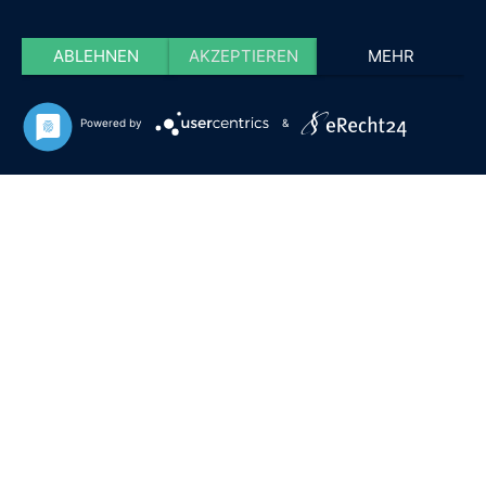
ABLEHNEN
AKZEPTIEREN
MEHR
Powered by
&