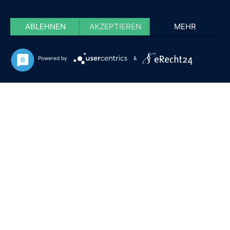
ABLEHNEN
AKZEPTIEREN
MEHR
Powered by
&