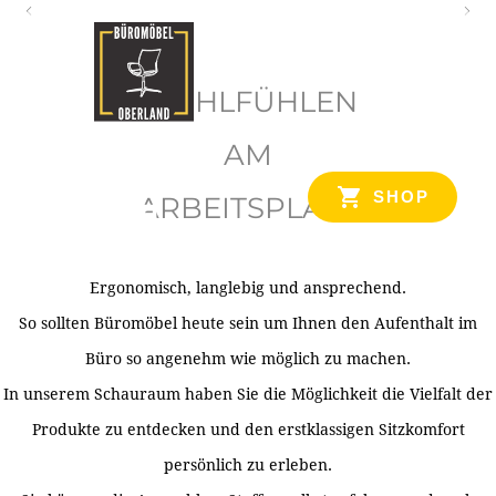
O
b
WOHLFÜHLEN
e
r
AM
l
SHOP
ARBEITSPLATZ
a
n
d
Ergonomisch, langlebig und ansprechend.
Ihr Spezialist für Büroausstattung im Tiroler Oberland
So sollten Büromöbel heute sein um Ihnen den Aufenthalt im
Büro so angenehm wie möglich zu machen.
In unserem Schauraum haben Sie die Möglichkeit die Vielfalt der
Produkte zu entdecken und den erstklassigen Sitzkomfort
persönlich zu erleben.