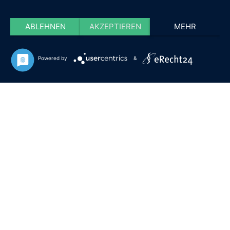
ABLEHNEN
AKZEPTIEREN
MEHR
Powered by
&