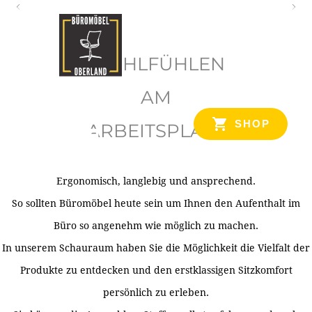
O
b
WOHLFÜHLEN
e
r
AM
l
SHOP
ARBEITSPLATZ
a
n
d
Ergonomisch, langlebig und ansprechend.
Ihr Spezialist für Büroausstattung im Tiroler Oberland
So sollten Büromöbel heute sein um Ihnen den Aufenthalt im
Büro so angenehm wie möglich zu machen.
In unserem Schauraum haben Sie die Möglichkeit die Vielfalt der
Produkte zu entdecken und den erstklassigen Sitzkomfort
persönlich zu erleben.