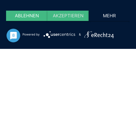
ABLEHNEN
AKZEPTIEREN
MEHR
Powered by
&