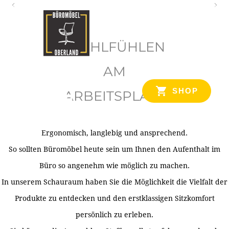
O
b
WOHLFÜHLEN
e
r
AM
l
SHOP
ARBEITSPLATZ
a
n
d
Ergonomisch, langlebig und ansprechend.
Ihr Spezialist für Büroausstattung im Tiroler Oberland
So sollten Büromöbel heute sein um Ihnen den Aufenthalt im
Büro so angenehm wie möglich zu machen.
In unserem Schauraum haben Sie die Möglichkeit die Vielfalt der
Produkte zu entdecken und den erstklassigen Sitzkomfort
persönlich zu erleben.