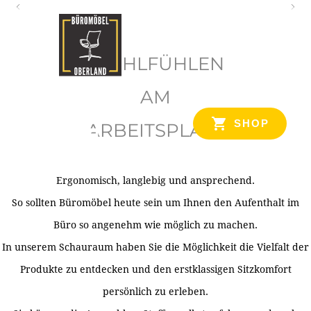
O
b
WOHLFÜHLEN
e
r
AM
l
SHOP
ARBEITSPLATZ
a
n
d
Ergonomisch, langlebig und ansprechend.
Ihr Spezialist für Büroausstattung im Tiroler Oberland
So sollten Büromöbel heute sein um Ihnen den Aufenthalt im
Büro so angenehm wie möglich zu machen.
In unserem Schauraum haben Sie die Möglichkeit die Vielfalt der
Produkte zu entdecken und den erstklassigen Sitzkomfort
persönlich zu erleben.