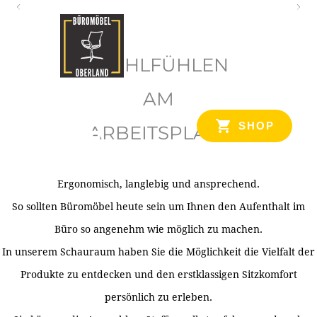
O
b
WOHLFÜHLEN
e
r
AM
l
SHOP
ARBEITSPLATZ
a
n
d
Ergonomisch, langlebig und ansprechend.
Ihr Spezialist für Büroausstattung im Tiroler Oberland
So sollten Büromöbel heute sein um Ihnen den Aufenthalt im
Büro so angenehm wie möglich zu machen.
In unserem Schauraum haben Sie die Möglichkeit die Vielfalt der
Produkte zu entdecken und den erstklassigen Sitzkomfort
persönlich zu erleben.