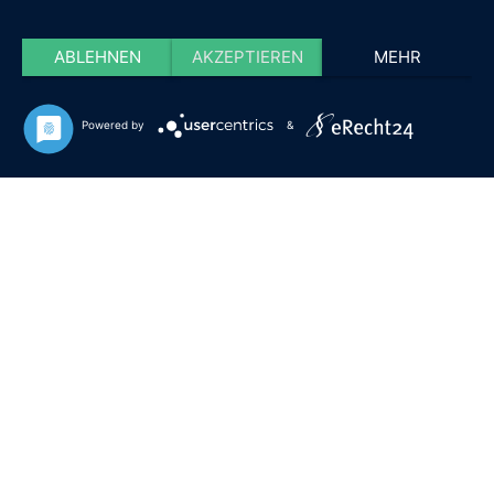
ABLEHNEN
AKZEPTIEREN
MEHR
Powered by
&