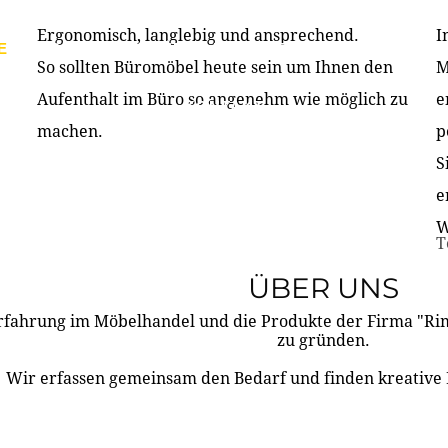
Ergonomisch, langlebig und ansprechend.
I
E
PRODUKTE
ÜBER UNS
PARTNER & REFERE
So sollten Büromöbel heute sein um Ihnen den
M
Aufenthalt im Büro so angenehm wie möglich zu
e
KONTAKT
machen.
p
S
e
W
T
ÜBER UNS
rfahrung im Möbelhandel und die Produkte der Firma "R
zu gründen.
Wir erfassen gemeinsam den Bedarf und finden kreative 