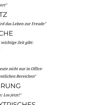
wert"
TZ
ird das Leben zur Freude"
ICHE
wichtige Zeit gibt:
ute nicht nur in Office-
entlichen Bereichen"
ERUNG
 Los jetzt!"
KTRISCHES