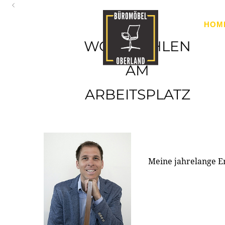
Oberland
HOM
Ihr Spezialist für Büroausstattung im Tiroler Oberland
WOHLFÜHLEN
AM
ARBEITSPLATZ
Meine jahrelange E