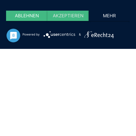
ABLEHNEN
AKZEPTIEREN
MEHR
Powered by
&