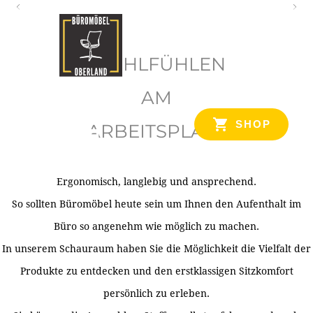
O
b
WOHLFÜHLEN
e
r
AM
l
SHOP
ARBEITSPLATZ
a
n
d
Ergonomisch, langlebig und ansprechend.
Ihr Spezialist für Büroausstattung im Tiroler Oberland
So sollten Büromöbel heute sein um Ihnen den Aufenthalt im
Büro so angenehm wie möglich zu machen.
In unserem Schauraum haben Sie die Möglichkeit die Vielfalt der
Produkte zu entdecken und den erstklassigen Sitzkomfort
persönlich zu erleben.