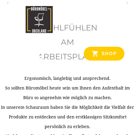
O
b
WOHLFÜHLEN
e
r
AM
l
SHOP
ARBEITSPLATZ
a
n
d
Ergonomisch, langlebig und ansprechend.
Ihr Spezialist für Büroausstattung im Tiroler Oberland
So sollten Büromöbel heute sein um Ihnen den Aufenthalt im
Büro so angenehm wie möglich zu machen.
In unserem Schauraum haben Sie die Möglichkeit die Vielfalt der
Produkte zu entdecken und den erstklassigen Sitzkomfort
persönlich zu erleben.