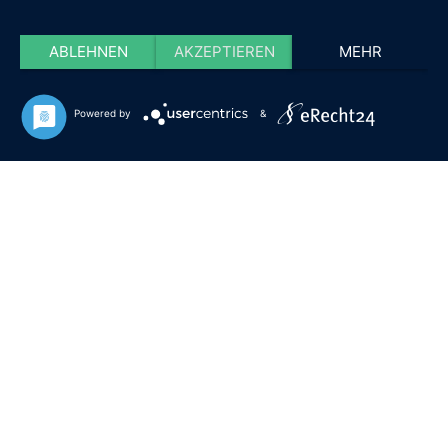
ABLEHNEN
AKZEPTIEREN
MEHR
Powered by
&