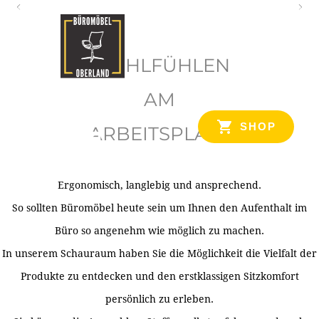
O
b
WOHLFÜHLEN
e
r
AM
l
SHOP
ARBEITSPLATZ
a
n
d
Ergonomisch, langlebig und ansprechend.
Ihr Spezialist für Büroausstattung im Tiroler Oberland
So sollten Büromöbel heute sein um Ihnen den Aufenthalt im
Büro so angenehm wie möglich zu machen.
In unserem Schauraum haben Sie die Möglichkeit die Vielfalt der
Produkte zu entdecken und den erstklassigen Sitzkomfort
persönlich zu erleben.