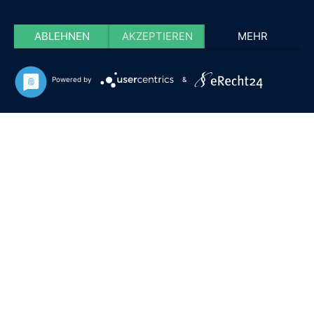
ABLEHNEN
AKZEPTIEREN
MEHR
Powered by
&