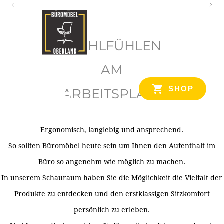
O
b
WOHLFÜHLEN
e
r
AM
l
SHOP
ARBEITSPLATZ
a
n
d
Ergonomisch, langlebig und ansprechend.
Ihr Spezialist für Büroausstattung im Tiroler Oberland
So sollten Büromöbel heute sein um Ihnen den Aufenthalt im
Büro so angenehm wie möglich zu machen.
In unserem Schauraum haben Sie die Möglichkeit die Vielfalt der
Produkte zu entdecken und den erstklassigen Sitzkomfort
persönlich zu erleben.