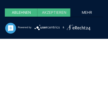
ABLEHNEN
AKZEPTIEREN
MEHR
Powered by
&