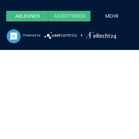
ABLEHNEN
AKZEPTIEREN
MEHR
Powered by
&