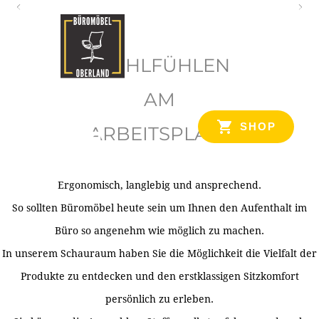
O
b
WOHLFÜHLEN
e
r
AM
l
SHOP
ARBEITSPLATZ
a
n
d
Ergonomisch, langlebig und ansprechend.
Ihr Spezialist für Büroausstattung im Tiroler Oberland
So sollten Büromöbel heute sein um Ihnen den Aufenthalt im
Büro so angenehm wie möglich zu machen.
In unserem Schauraum haben Sie die Möglichkeit die Vielfalt der
Produkte zu entdecken und den erstklassigen Sitzkomfort
persönlich zu erleben.