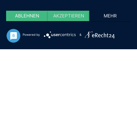
ABLEHNEN
AKZEPTIEREN
MEHR
Powered by
&