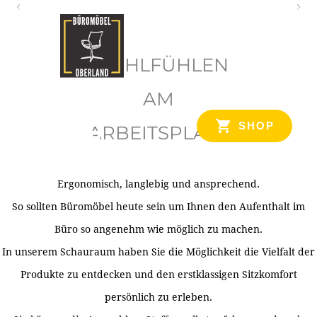
O
b
WOHLFÜHLEN
e
r
AM
l
SHOP
ARBEITSPLATZ
a
n
d
Ergonomisch, langlebig und ansprechend.
Ihr Spezialist für Büroausstattung im Tiroler Oberland
So sollten Büromöbel heute sein um Ihnen den Aufenthalt im
Büro so angenehm wie möglich zu machen.
In unserem Schauraum haben Sie die Möglichkeit die Vielfalt der
Produkte zu entdecken und den erstklassigen Sitzkomfort
persönlich zu erleben.