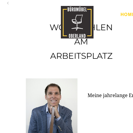
Oberland
HOM
Ihr Spezialist für Büroausstattung im Tiroler Oberland
WOHLFÜHLEN
AM
ARBEITSPLATZ
Meine jahrelange E