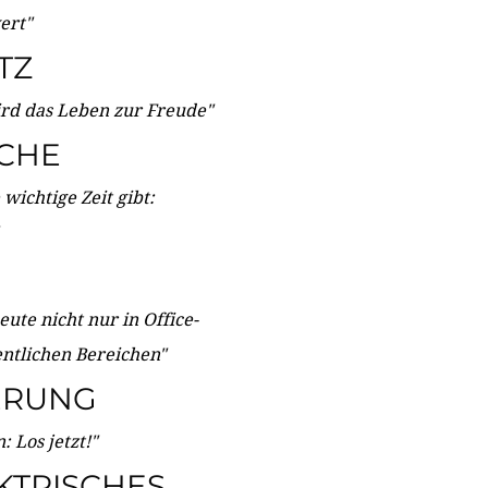
wert"
TZ
ird das Leben zur Freude"
ICHE
wichtige Zeit gibt:
ute nicht nur in Office-
entlichen Bereichen"
ERUNG
 Los jetzt!"
KTRISCHES