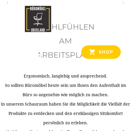
O
b
WOHLFÜHLEN
e
r
AM
l
SHOP
ARBEITSPLATZ
a
n
d
Ergonomisch, langlebig und ansprechend.
Ihr Spezialist für Büroausstattung im Tiroler Oberland
So sollten Büromöbel heute sein um Ihnen den Aufenthalt im
Büro so angenehm wie möglich zu machen.
In unserem Schauraum haben Sie die Möglichkeit die Vielfalt der
Produkte zu entdecken und den erstklassigen Sitzkomfort
persönlich zu erleben.