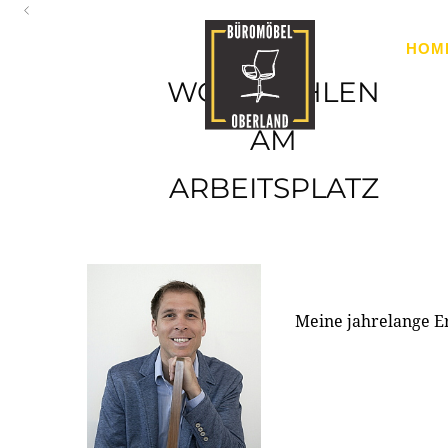
Oberland
HOM
Ihr Spezialist für Büroausstattung im Tiroler Oberland
WOHLFÜHLEN
AM
ARBEITSPLATZ
Meine jahrelange E