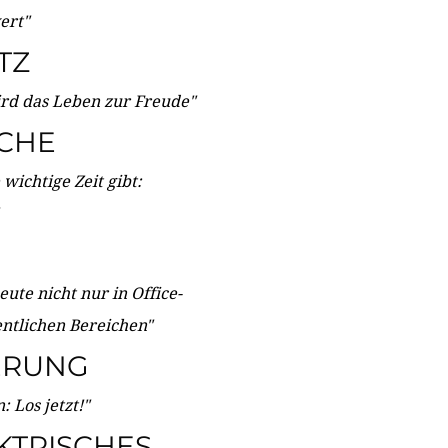
wert"
TZ
ird das Leben zur Freude"
ICHE
wichtige Zeit gibt:
ute nicht nur in Office-
entlichen Bereichen"
ERUNG
 Los jetzt!"
KTRISCHES