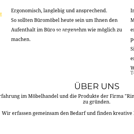
Ergonomisch, langlebig und ansprechend.
I
E
PRODUKTE
ÜBER UNS
PARTNER & REFERE
So sollten Büromöbel heute sein um Ihnen den
M
Aufenthalt im Büro so angenehm wie möglich zu
e
KONTAKT
machen.
p
S
e
W
T
ÜBER UNS
rfahrung im Möbelhandel und die Produkte der Firma "R
zu gründen.
Wir erfassen gemeinsam den Bedarf und finden kreative 