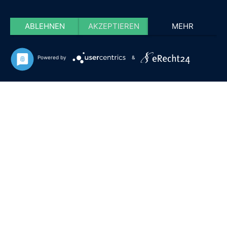
ABLEHNEN
AKZEPTIEREN
MEHR
Powered by
&