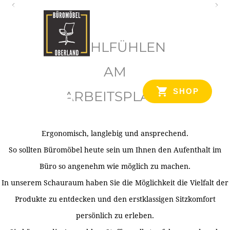
O
b
WOHLFÜHLEN
e
r
AM
l
SHOP
ARBEITSPLATZ
a
n
d
Ergonomisch, langlebig und ansprechend.
Ihr Spezialist für Büroausstattung im Tiroler Oberland
So sollten Büromöbel heute sein um Ihnen den Aufenthalt im
Büro so angenehm wie möglich zu machen.
In unserem Schauraum haben Sie die Möglichkeit die Vielfalt der
Produkte zu entdecken und den erstklassigen Sitzkomfort
persönlich zu erleben.