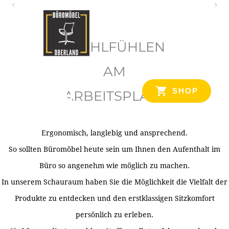
O
b
WOHLFÜHLEN
e
r
AM
l
SHOP
ARBEITSPLATZ
a
n
d
Ergonomisch, langlebig und ansprechend.
Ihr Spezialist für Büroausstattung im Tiroler Oberland
So sollten Büromöbel heute sein um Ihnen den Aufenthalt im
Büro so angenehm wie möglich zu machen.
In unserem Schauraum haben Sie die Möglichkeit die Vielfalt der
Produkte zu entdecken und den erstklassigen Sitzkomfort
persönlich zu erleben.