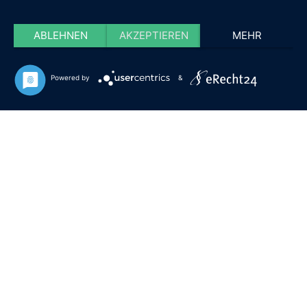
ABLEHNEN
AKZEPTIEREN
MEHR
Powered by
&